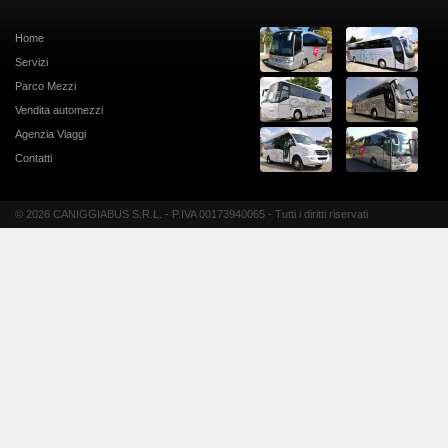
Home
Servizi
Parco Mezzi
Vendita automezzi
Agenzia Viaggi
Contatti
© 2026 CANIGGIABUS S.R.L. - P.IVA 00173940065 - Tutti i diritti riservati