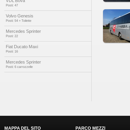
VDL Bova
Posti: 47
Volvo Genesis
Posti: 54 + Toilette
Mercedes Sprinter
Posti: 22
Fiat Ducato Maxi
Posti: 16
Mercedes Sprinter
Posti: 6 carrozzelle
MAPPA DEL SITO
PARCO MEZZI